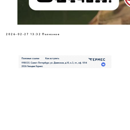
2026-02-27 13:32
Полезное
Полезные ссылки
Как вступить
198035. Санкт-Петербург, ул. Двинская, д.10, к.3, эт., оф. 1014
2026 Гильдия Гермес
Политик