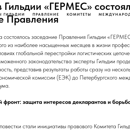
в Гильдии «ГЕРМЕС» состоя
Ы ГИЛЬДИИ
ПРАВЛЕНИЕ
КОМИТЕТЫ
МЕЖДУНАРОД
е Правления
а состоялось заседание Правления Гильдии «ГЕРМЕС
ого из наиболее насыщенных месяцев в жизни профес
ловиях глобальной перестройки логистических цепоче
моженного законодательства эксперты Гильдии про
ость, представив результаты работы сразу на неско
кономической комиссии (ЕЭК) до Петербургского меж
ума.
 фронт: защита интересов декларантов и борьб
повестки стали инициативы правового Комитета Гил