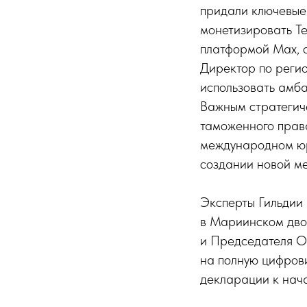
придали ключевые 
монетизировать Te
платформой Max, о
Директор по реги
использовать амб
Важным стратегич
таможенного прав
международном юр
создании новой м
Эксперты Гильдии
в Мариинском дво
и Председателя О
на полную цифров
декларации к нача