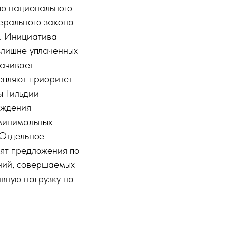
ию национального
ерального закона
. Инициатива
злишне уплаченных
лачивает
епляют приоритет
ы Гильдии
ождения
 минимальных
 Отдельное
вят предложения по
ний, совершаемых
вную нагрузку на