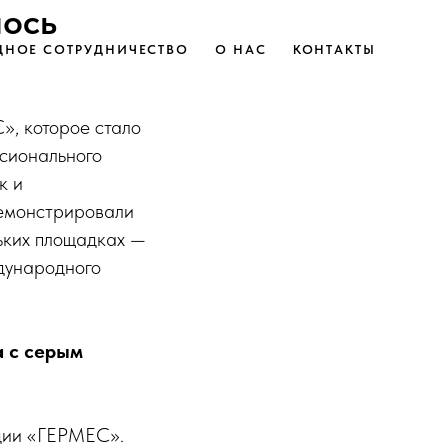
лось
НОЕ СОТРУДНИЧЕСТВО
О НАС
КОНТАКТЫ
», которое стало
сионального
к и
демонстрировали
льких площадках —
дународного
а с серым
ьдии «ГЕРМЕС».