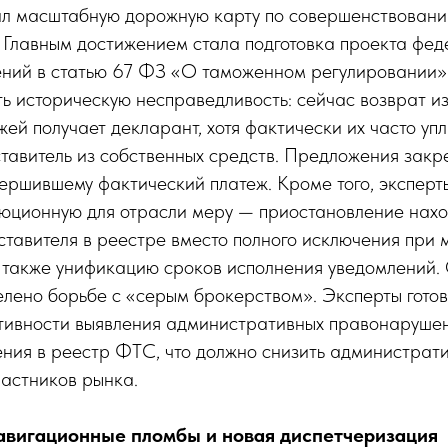
ил масштабную дорожную карту по совершенствован
 Главным достижением стала подготовка проекта фед
ений в статью 67 ФЗ «О таможенном регулировании»
ь историческую несправедливость: сейчас возврат и
ей получает декларант, хотя фактически их часто уп
тавитель из собственных средств. Предложения закр
вершившему фактический платеж. Кроме того, эксперт
юционную для отрасли меру — приостановление нах
ставителя в реестре вместо полного исключения при
а также унификацию сроков исполнения уведомлений.
лено борьбе с «серым брокерством». Эксперты гото
ивности выявления административных правонаруше
ния в реестр ФТС, что должно снизить администрати
частников рынка.
авигационные пломбы и новая диспетчеризация