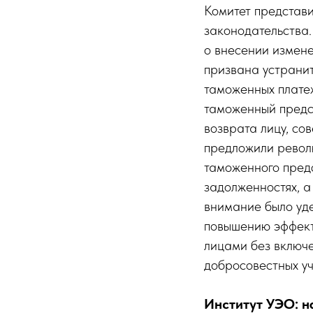
Комитет представ
законодательства.
о внесении измен
призвана устранит
таможенных платеж
таможенный предс
возврата лицу, со
предложили револ
таможенного пред
задолженностях, 
внимание было уде
повышению эффект
лицами без включе
добросовестных у
Институт УЭО: н