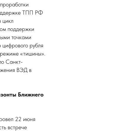
 проработки
поддержке ТПП РФ
 цикл
ром поддержки
выми точками
ю цифрового рубля
 режиме «тишины».
по Санкт-
ожения ВЭД в
изонты Ближнего
провел 22 июня
ть встрече