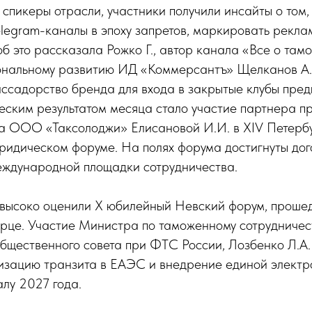
спикеры отрасли, участники получили инсайты о том,
legram-каналы в эпоху запретов, маркировать реклам
б это рассказала Рожко Г., автор канала «Все о там
ональному развитию ИД «Коммерсантъ» Щелканов А. 
ассадорство бренда для входа в закрытые клубы пре
еским результатом месяца стало участие партнера п
а ООО «Таксолоджи» Елисановой И.И. в XIV Петерб
идическом форуме. На полях форума достигнуты дог
еждународной площадки сотрудничества.
 высоко оценили X юбилейный Невский форум, прош
рце. Участие Министра по таможенному сотрудничес
бщественного совета при ФТС России, Лозбенко Л.А.
изацию транзита в ЕАЭС и внедрение единой электр
лу 2027 года.