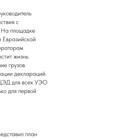
уководитель
ствия с
. На площадке
я Евразийской
ператорам
остит жизнь
ие грузов.
ации деклараций.
 ЦЭД для всех УЭО
ько для первой
редставил план