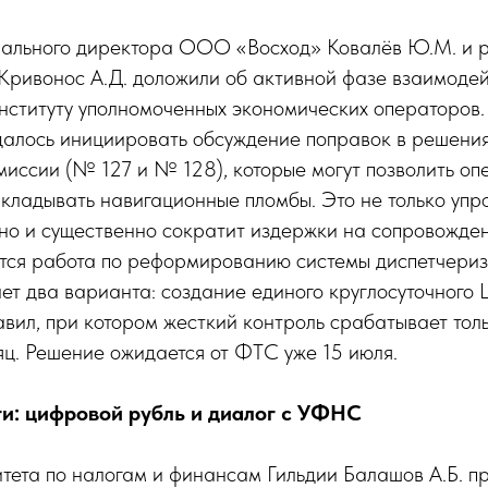
рального директора ООО «Восход» Ковалёв Ю.М. и р
Кривонос А.Д. доложили об активной фазе взаимодей
институту уполномоченных экономических операторов
алось инициировать обсуждение поправок в решени
миссии (№ 127 и № 128), которые могут позволить о
кладывать навигационные пломбы. Это не только упр
 но и существенно сократит издержки на сопровожден
тся работа по реформированию системы диспетчериз
т два варианта: создание единого круглосуточного
вил, при котором жесткий контроль срабатывает тол
ц. Решение ожидается от ФТС уже 15 июля.
и: цифровой рубль и диалог с УФНС
тета по налогам и финансам Гильдии Балашов А.Б. п