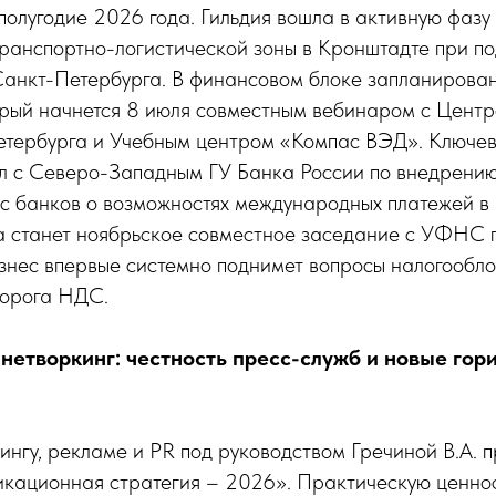
полугодие 2026 года. Гильдия вошла в активную фазу
транспортно-логистической зоны в Кронштадте при 
Санкт-Петербурга. В финансовом блоке запланирован
орый начнется 8 июля совместным вебинаром с Цент
етербурга и Учебным центром «Компас ВЭД». Ключе
ол с Северо-Западным ГУ Банка России по внедрени
ос банков о возможностях международных платежей в
а станет ноябрьское совместное заседание с УФНС 
изнес впервые системно поднимет вопросы налогообл
порога НДС.
нетворкинг: честность пресс-служб и новые гор
ингу, рекламе и PR под руководством Гречиной В.А. 
кационная стратегия – 2026». Практическую ценнос