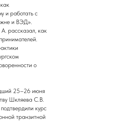
 как
у и работать с
ожне и ВЭД».
А. рассказал, как
дпринимателей.
рактики
ургском
оворенности о
едший 25–26 июня
тву Шкляева С.В.
 подтвердили курс
онной транзитной