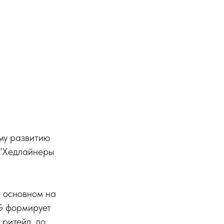
му развитию
 "Хедлайнеры
в основном на
G формирует
 ритейл, до