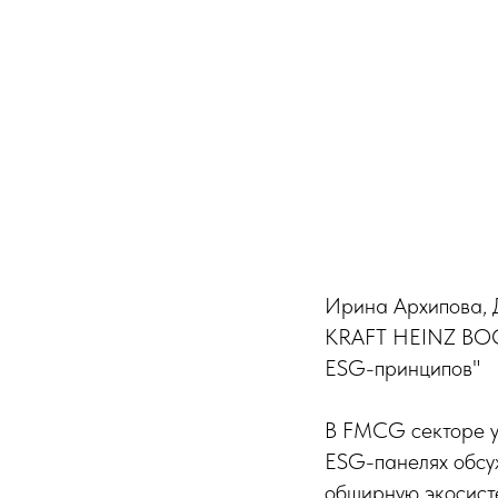
Ирина Архипова, 
KRAFT HEINZ ВОС
ESG-принципов"
В FMCG секторе у
ESG-панелях обсу
обширную экосисте