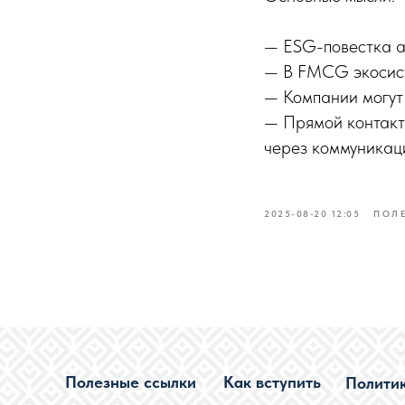
— ESG-повестка а
— В FMCG экосисте
— Компании могут 
— Прямой контакт
через коммуникаци
2025-08-20 12:05
ПОЛ
Полезные ссылки
Как вступить
Полити