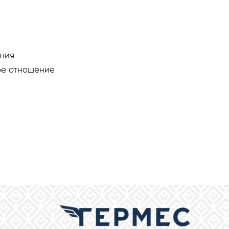
ания
ое отношение