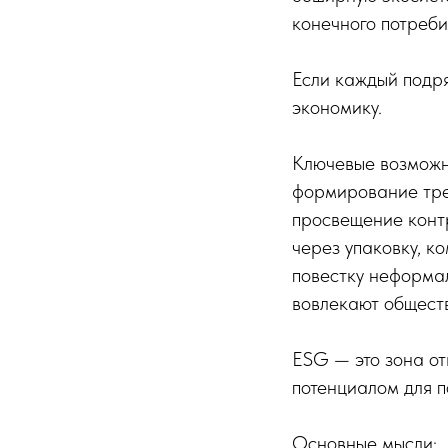
конечного потреби
Если каждый подр
экономику.
Ключевые возможн
формирование треб
просвещение контр
через упаковку, к
повестку неформал
вовлекают общест
ESG — это зона о
потенциалом для п
Основные мысли: