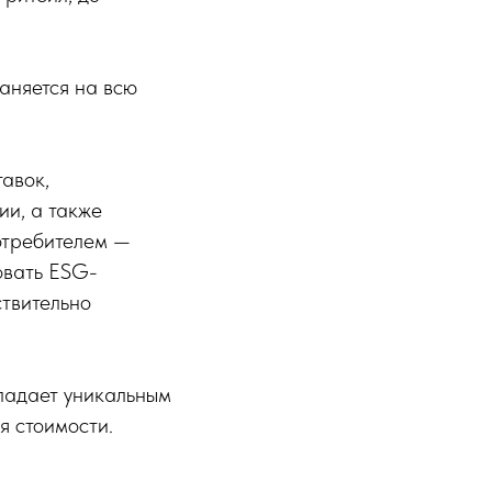
аняется на всю
авок,
ии, а также
потребителем —
овать ESG-
ствительно
ладает уникальным
я стоимости.