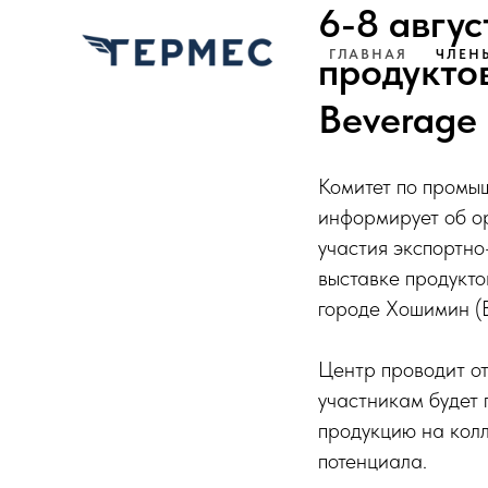
6-8 авгу
ГЛАВНАЯ
ЧЛЕН
продуктов
Beverage
Комитет по промы
информирует об о
участия экспортн
выставке продукто
городе Хошимин (В
Центр проводит о
участникам будет 
продукцию на колл
потенциала.