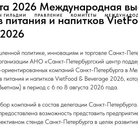
ста 2026 Международная вы
Ы ГИЛЬДИИ
ПРАВЛЕНИЕ
КОМИТЕТЫ
МЕЖДУНАРОД
 питания и напитков VietF
 2026
шленной политике, инновациям и торговле Санкт-Пет
рганизации АНО «Санкт-Петербургский центр подде
о-ориентированных компаний Санкт-Петербурга в М
в питания и напитков VietFood & Beverage 2026, кото
ьетнам) в период с 6 по 8 августа 2026 года.
тбор компаний в состав делегации Санкт-Петербург
предоставлена возможность представить предприяти
ективном стенде Санкт-Петербурга в целях развития