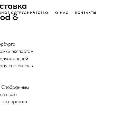
ставка
НОЕ СОТРУДНИЧЕСТВО
О НАС
КОНТАКТЫ
ood &
ербурга
ржки экспорта»
еждународной
рая состоится в
а. Отобранным
е и свою
 экспортного