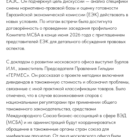
ЕАЭС. Он подчеркнул цель дискуссии — анализ специфики
смены нормативно-правовой базы и оценку готовности
Евразийской экономической комиссии (ЕЭК) действовать в
новых условиях. По итогам встречи была достигнута
договорённость о проведении заседания профильного
Комитета МСБА в конце июня 2026 года с приглашением
представителей ЕЭК для детального обсуждения правовых
аспектов.
С докладом о развитии московского офиса выступил Бурлов
И.М., заместитель Председателя Правления Гильдии
«ГЕРМЕС». Он рассказал о проекте методики включения
дивидендов в таможенную стоимость и обозначил проблемы,
связанные с иной практикой классификации товаров. Было
отмечено, что в случае возникновения споров с
национальными регуляторами при применении общего
таможенного законодательства, средствами
Международного Союза бизнес-ассоциаций в сфере ВЭД
(МСБА) и их администраций будут координироваться
обращение в таможенные органы стран союза для
унификации процедур. От лица московского офиса были