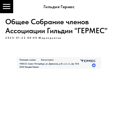
Гильдия Гермес
Общее Собрание членов
Ассоциации Гильдии "ГЕРМЕС"
2025-01-22 00:00
Мероприятия
Полезные ссылки
Как вступить
198035. Санкт-Петербург, ул. Двинская, д.10, к.3, эт., оф. 1014
2026 Гильдия Гермес
Политик