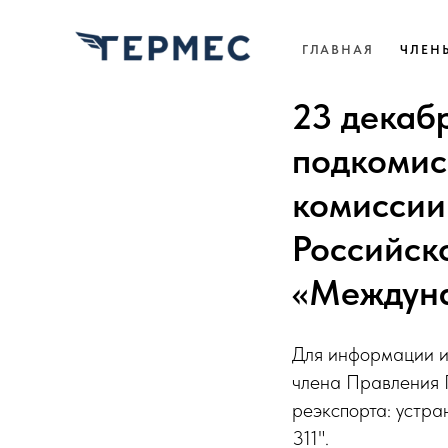
ГЛАВНАЯ
ЧЛЕН
23 декаб
подкомис
комиссии
Российск
«Междуна
Для информации и
члена Правления 
реэкспорта: устр
311".